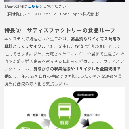
製品の詳細は
こちら
をご覧ください
（画像提供：MEIKO Clean Solutions Japan株式会社）
特長②｜サティスファクトリーの食品ループ
本システムで処理された生ごみは、
高品質なバイオマス発電の
原料としてリサイクル
され、発生した残渣は堆肥や飼料として
活用できます。また、発電されたエネルギーや農家で生産された
肉や野菜を導入企業へ還元する仕組みを構築します。サティスフ
ァクトリーは、
施設からの収集運搬やリサイクルを全国規模で
手配
し、従来 顧客自身の手配では困難だった効率的な運搬や環
境負荷低減の最大化を支援します。