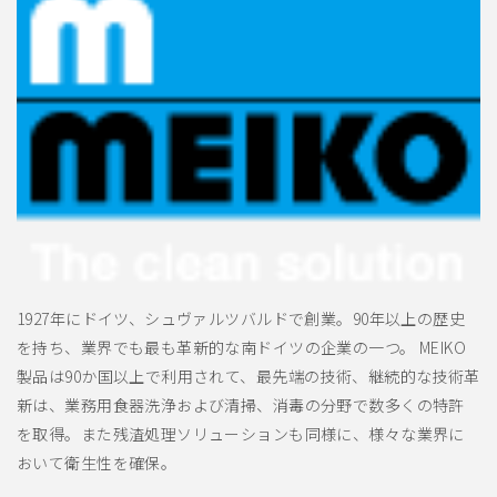
1927年にドイツ、シュヴァルツバルドで創業。90年以上の歴史
を持ち、業界でも最も革新的な南ドイツの企業の一つ。 MEIKO
製品は90か国以上で利用されて、最先端の技術、継続的な技術革
新は、業務用食器洗浄および清掃、消毒の分野で数多くの特許
を取得。また残渣処理ソリューションも同様に、様々な業界に
おいて衛生性を確保。