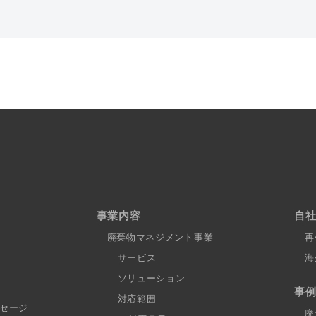
事業内容
自
廃棄物マネジメント事業
再
サービス
海
ソリューション
事
対応範囲
セージ
廃