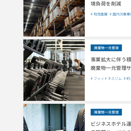
境負荷を削減
物流倉庫
国内30事業
廃棄物一元管理
事業拡大に伴う
廃棄物一元管理
フィットネスジム
約
廃棄物一元管理
ビジネスホテル