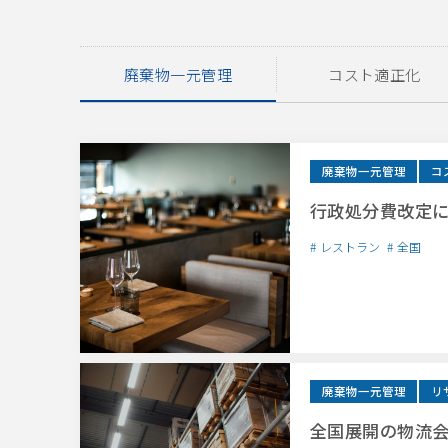
廃棄物一元管理
コスト適正化
廃棄物一元管理
コ
行政処分費改定
レストラン
全国
廃棄物一元管理
リ
全国展開の物流