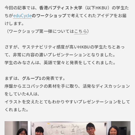
今回の記事では、
香港バプティスト大学
（以下HKBU）の学生た
ちが
eduCycle
のワークショップ
で考えてくれたアイデアをお届
けします。
（ワークショップ第一弾については
こちら
）
さすが、サステナビリティ感度が高いHKBUの学生たちとあっ
て、非常に内容の濃いプレゼンテーションとなりました。
学生のみなさんは、英語で堂々と発表をしてくれました。
まずは、
グループ1
の発表です。
序盤からエコパックの素材を手に取り、活発なディスカッション
をしていた4人は、
イラストを交えたとてもわかりやすいプレゼンテーションをして
くれました。