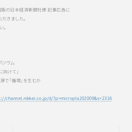
刊全国版の日本経済新聞社様 記事広告に
ただきました。
い。
ポジウム
向けて」
資源で「循環」を生むか
s://channel.nikkei.co.jp/d/?p=micropla202009&s=2316