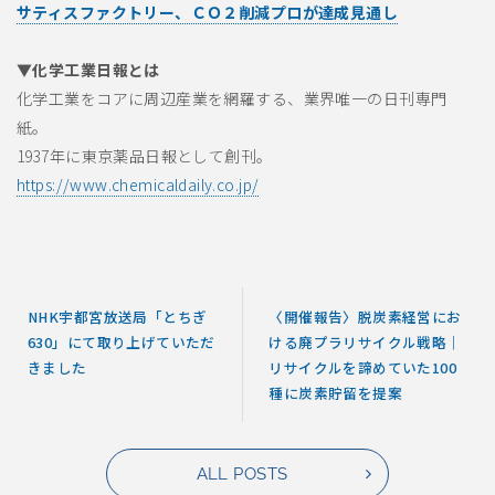
サティスファクトリー、ＣＯ２削減プロが達成見通し
▼化学工業日報とは
化学工業をコアに周辺産業を網羅する、業界唯一の日刊専門
紙。
1937年に東京薬品日報として創刊。
https://www.chemicaldaily.co.jp/
NHK宇都宮放送局「とちぎ
〈開催報告〉脱炭素経営にお
630」にて取り上げていただ
ける廃プラリサイクル戦略｜
きました
リサイクルを諦めていた100
種に炭素貯留を提案
ALL POSTS