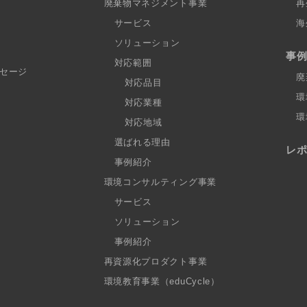
廃棄物マネジメント事業
再
サービス
海
ソリューション
事
対応範囲
セージ
廃
対応品目
環
対応業種
環
対応地域
選ばれる理由
レ
事例紹介
環境コンサルティング事業
サービス
ソリューション
事例紹介
再資源化プロダクト事業
環境教育事業（eduCycle）