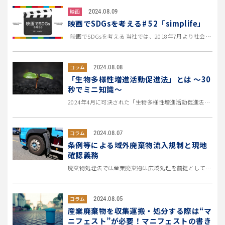
2024.08.09
映画
映画でSDGsを考える# 52「simplife」
映画でSDGsを考える 当社では、2018年7月より社会課題に関連する映画を社内で上映しています。 チーム...
2024.08.08
コラム
「生物多様性増進活動促進法」とは ～30
秒でミニ知識～
2024年4月に可決された「生物多様性増進活動促進法」。 このページではそんな新たな法律の概要をミニ知識としてお届けしま...
2024.08.07
コラム
条例等による域外廃棄物流入規制と現地
確認義務
廃棄物処理法では産業廃棄物は広域処理を前提としており、自治体による域外廃棄物流入規制を認める規定はありません。また、排出...
2024.08.05
コラム
産業廃棄物を収集運搬・処分する際は“マ
ニフェスト”が必要！マニフェストの書き