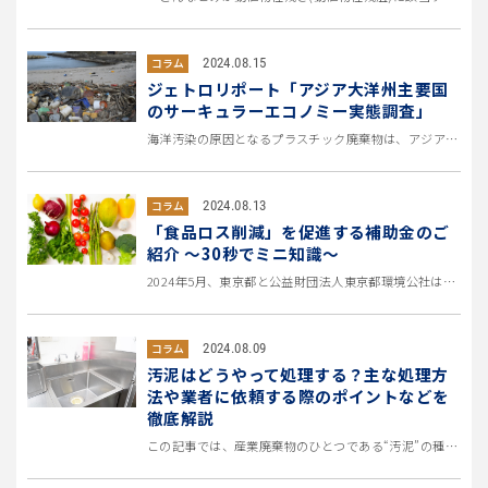
2024.08.15
コラム
ジェトロリポート「アジア大洋州主要国
のサーキュラーエコノミー実態調査」
海洋汚染の原因となるプラスチック廃棄物は、アジア諸国からの流出が占める割合が高いとされています。 2024...
2024.08.13
コラム
「食品ロス削減」を促進する補助金のご
紹介 ～30秒でミニ知識～
2024年5月、東京都と公益財団法人東京都環境公社は、サーキュラーエコノミーの実現に向けて 「プラスチック資源循環」「食...
2024.08.09
コラム
汚泥はどうやって処理する？主な処理方
法や業者に依頼する際のポイントなどを
徹底解説
この記事では、産業廃棄物のひとつである“汚泥”の種類や主な処理方法について徹底解説。 併せて、業者に処理を依頼する際に注...