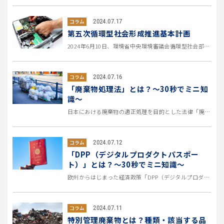
2024.07.17
コラム
第五次循環型社会形成推進基本計画
2024年6月10日、環境省中央環境審議会循環型社会部会において、第五次循環型社会形成推進基本計画（案）が取りまとめられ...
2024.07.16
コラム
「廃棄物処理法」とは？～30秒でミニ知
識～
日本における廃棄物の適正処理を目的とした法律「廃棄物処理法」。 聞いたことのある方は多くても、説明は難しいという方もいら...
2024.07.12
コラム
「DPP（デジタルプロダクトパスポー
ト）」とは？～30秒でミニ知識～
欧州からはじまった経済政策「DPP（デジタルプロダクトパスポート）」。 「聞いたことはあるけれど説明するのは難しい」とい...
2024.07.11
コラム
特別管理廃棄物とは？種類・該当する品