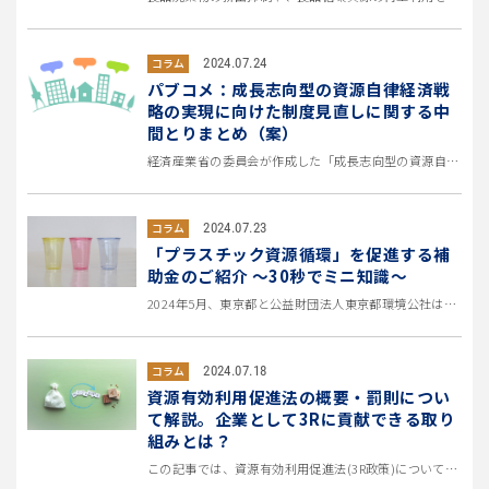
2024.07.24
コラム
パブコメ：成長志向型の資源自律経済戦
略の実現に向けた制度見直しに関する中
間とりまとめ（案）
経済産業省の委員会が作成した「成長志向型の資源自律経済戦略の実現に向けた制度見直しに関する中間とりまとめ（案）」について...
2024.07.23
コラム
「プラスチック資源循環」を促進する補
助金のご紹介 ～30秒でミニ知識～
2024年5月、東京都と公益財団法人東京都環境公社は、サーキュラーエコノミーの実現に向けて 「プラスチック資源循環」「食...
2024.07.18
コラム
資源有効利用促進法の概要・罰則につい
て解説。企業として3Rに貢献できる取り
組みとは？
この記事では、資源有効利用促進法(3R政策)について徹底解説！ 資源有効利用促進法の概要や、違反した際のペナルティとあわ...