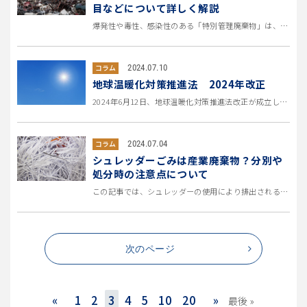
目などについて詳しく解説
爆発性や毒性、感染性のある「特別管理廃棄物」は、人の健康や生活環境に被害を生じさせる恐れがあるため取り扱いには注意しなけ...
2024.07.10
コラム
地球温暖化対策推進法 2024年改正
2024年6月12日、地球温暖化対策推進法改正が成立し、6月19日に公布されました。一方、海洋再エネ法の改正案は、継続審...
2024.07.04
コラム
シュレッダーごみは産業廃棄物？分別や
処分時の注意点について
この記事では、シュレッダーの使用により排出される紙くずの分別や、シュレッダーごみとシュレッダーダストの違い、機密文書の処...
次のページ
«
1
2
3
4
5
10
20
»
最後 »