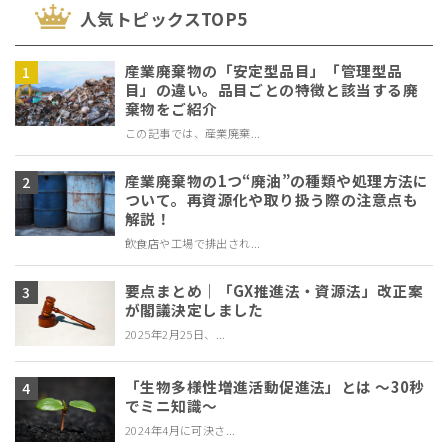
⼈気トピックスTOP5
産業廃棄物の「安定型品目」「管理型品
目」の違い。品目ごとの特徴と該当する廃
棄物をご紹介
この記事では、産業廃棄...
産業廃棄物の1つ“廃油”の種類や処理方法に
ついて。再資源化や取り扱う際の注意点も
解説！
飲食店や工場で排出され...
要点まとめ｜「GX推進法・資源法」改正案
が閣議決定しました
2025年2月25日、...
「生物多様性増進活動促進法」とは ～30秒
でミニ知識～
2024年4月に可決さ...