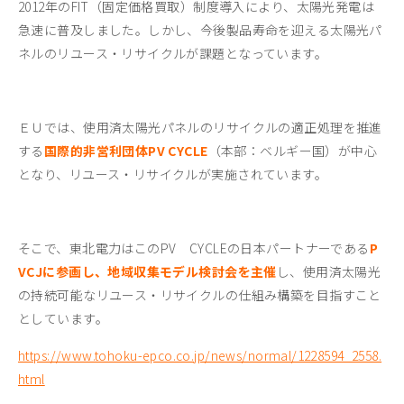
2012年のFIT（固定価格買取）制度導入により、太陽光発電は
急速に普及しました。しかし、今後製品寿命を迎える太陽光パ
ネルのリユース・リサイクルが課題となっています。
ＥＵでは、使用済太陽光パネルのリサイクルの適正処理を推進
する
国際的非営利団体PV CYCLE
（本部：ベルギー国）が中心
となり、リユース・リサイクルが実施されています。
そこで、東北電力はこのPV CYCLEの日本パートナーである
P
VCJに参画し、地域収集モデル検討会を主催
し、使用済太陽光
の持続可能なリユース・リサイクルの仕組み構築を目指すこと
としています。
https://www.tohoku-epco.co.jp/news/normal/1228594_2558.
html