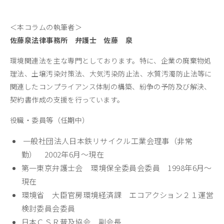
＜本コラムの執筆者＞
佐藤泉法律事務所 弁護士 佐藤 泉
環境関連法を主な専門としております。特に、企業の廃棄物処
理法、土壌汚染対策法、大気汚染防止法、水質汚濁防止法等に
関連したコンプライアンス体制の構築、紛争の予防及び解決、
契約書作成の支援を行っています。
役職・委員等（任期中）
一般社団法人日本鉄リサイクル工業会理事（非常
勤） 2002年6月～現在
第一東京弁護士会 環境保全委員会委員 1998年6月～
現在
環境省 大臣官房環境経済課 エコアクション２１運営
検討委員会委員
日本ＣＳＲ普及協会 副会長