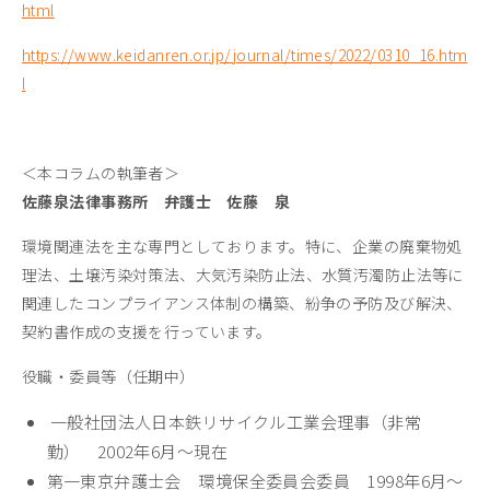
html
https://www.keidanren.or.jp/journal/times/2022/0310_16.htm
l
＜本コラムの執筆者＞
佐藤泉法律事務所 弁護士 佐藤 泉
環境関連法を主な専門としております。特に、企業の廃棄物処
理法、土壌汚染対策法、大気汚染防止法、水質汚濁防止法等に
関連したコンプライアンス体制の構築、紛争の予防及び解決、
契約書作成の支援を行っています。
役職・委員等（任期中）
一般社団法人日本鉄リサイクル工業会理事（非常
勤） 2002年6月～現在
第一東京弁護士会 環境保全委員会委員 1998年6月～