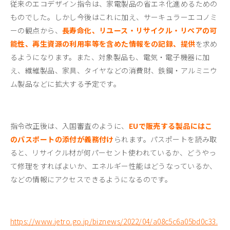
従来のエコデザイン指令は、家電製品の省エネ化進めるための
ものでした。しかし今後はこれに加え、サーキュラーエコノミ
ーの観点から、
長寿命化、リユース・リサイクル・リペアの可
能性、再生資源の利用率等を含めた情報をの記録、提供
を求め
るようになります。また、対象製品も、電気・電子機器に加
え、繊維製品、家具、タイヤなどの消費財、鉄鋼・アルミニウ
ム製品などに拡大する予定です。
指令改正後は、入国審査のように、
EUで販売する製品にはこ
のパスポートの添付が義務付け
られます。パスポートを読み取
ると、リサイクル材が何パーセント使われているか、どうやっ
て修理をすればよいか、エネルギー性能はどうなっているか、
などの情報にアクセスできるようになるのです。
https://www.jetro.go.jp/biznews/2022/04/a08c5c6a05bd0c33.