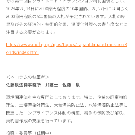
その第一回目クライメート・トランジション利付国債として、
2024年2月14日に8000億円程度の10年国債、2月27日には同じく
8000億円程度の5年国債の入札が予定されています。入札の結
果及びその経済的・技術的効果、温暖化対策への寄与度などに
注目する必要があります。
https://www.mof.go.jp/jgbs/topics/JapanClimateTransitionB
onds/index.html
＜本コラムの執筆者＞
佐藤泉法律事務所 弁護士 佐藤 泉
環境関連法を主な専門としております。特に、企業の廃棄物処
理法、土壌汚染対策法、大気汚染防止法、水質汚濁防止法等に
関連したコンプライアンス体制の構築、紛争の予防及び解決、
契約書作成の支援を行っています。
役職・委員等（任期中）