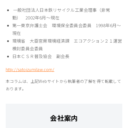
一般社団法人日本鉄リサイクル工業会理事（非常
勤） 2002年6月～現在
第一東京弁護士会 環境保全委員会委員 1998年6月～
現在
環境省 大臣官房環境経済課 エコアクション２１運営
検討委員会委員
日本ＣＳＲ普及協会 副会長
http://satoizumilaw.com/
本コラムは、上記Webサイトから執筆者の了解を得て転載して
おります。
会社案内