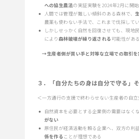
への協生農法
の実証実験を2024年2月に開始
人間では管理が難しい傾斜のある森林で、
農薬も使わない手法で、これまで伐採して
しかしせっかく自然を回復させても、現地
により
森林破壊が繰り返される
可能性があ
→生産者側が買い手と対等な立場での取引を
３．「自分たちの身は自分で守る」
＜一方通行の支援で終わらせない生産者の自立
自然資本を必要とする企業側の需要はなく
がない
原住民が経済活動を頼る企業へ、双方の利
係を作る
ことが理想である