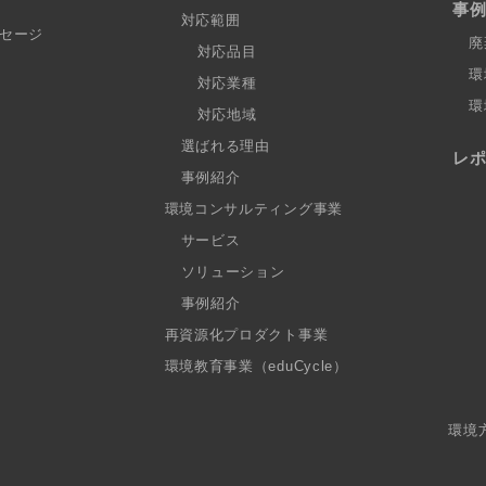
事
対応範囲
セージ
廃
対応品目
環
対応業種
環
対応地域
選ばれる理由
レ
事例紹介
環境コンサルティング事業
サービス
ソリューション
事例紹介
再資源化プロダクト事業
環境教育事業（eduCycle）
環境