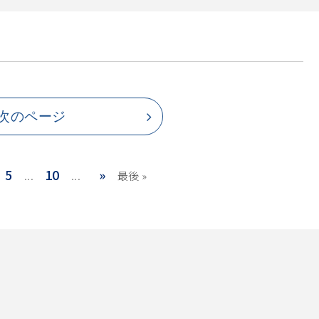
次のページ
5
10
»
...
...
最後 »