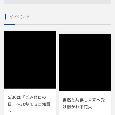
業種・業態
イベント
レストラン
物流倉庫
フィットネスジム
小売店
飲食店
物流
宿泊施設
規模・店舗数
国内45事業所
国内40事業所
国内30事業所
約1700店舗
小売店
1店舗
21〜50店舗
51〜100店舗
5/30は「ごみゼロの
自然と共存し未来へ受
日」～30秒でミニ知識
け継がれる花火
～