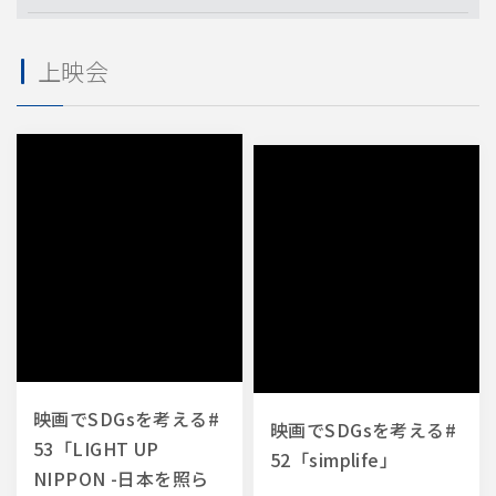
業種・業態
上映会
レストラン
物流倉庫
フィットネスジム
小売店
飲食店
物流
宿泊施設
規模・店舗数
国内45事業所
国内40事業所
国内30事業所
約1700店舗
小売店
1店舗
21〜50店舗
51〜100店舗
映画でSDGsを考える#
映画でSDGsを考える#
53「LIGHT UP
52「simplife」
NIPPON -日本を照ら