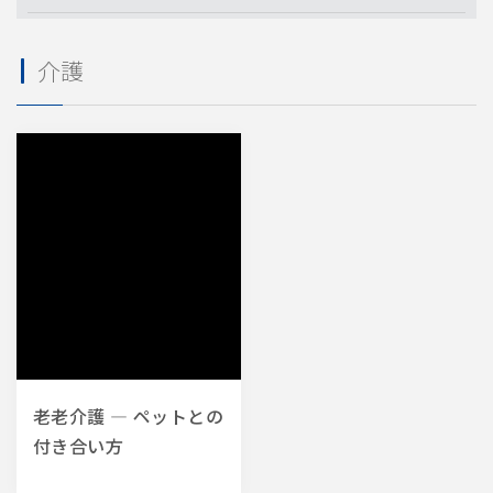
業種・業態
介護
レストラン
物流倉庫
フィットネスジム
小売店
飲食店
物流
宿泊施設
規模・店舗数
国内45事業所
国内40事業所
国内30事業所
約1700店舗
小売店
1店舗
21〜50店舗
51〜100店舗
老老介護 ― ペットとの
付き合い方