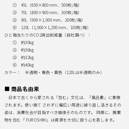
① 45L（650×800 mm、500枚/箱）
② 70L（800×900 mm、300枚/箱）
③ 90L（900×1,000 mm、200枚/箱）
④ 120L（1,000×1,200 mm、100枚/箱）
ひと箱当たりのCO2排出削減量（自社調べ）：
① 約30kg
② 約36kg
③ 約32kg
④ 約40kg
カラー： 半透明・青色・黄色（120Lは半透明のみ）
■ 商品名由来
日本で古くから愛される「包む」文化は、「風呂敷」に象徴
されます。使い捨て されずに
幅広い用途に繰り返し活きるその
姿は、消費社会が目指すべき価値そのものです。 同様に、
廃棄
物を包む「 FUROSHIKI」は資源を大切に扱う心を表します。