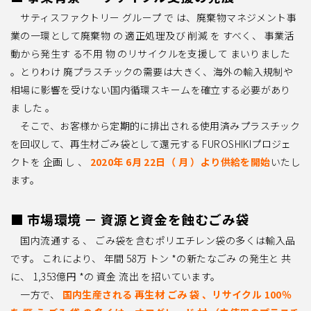
サティスファクトリー グループ で は、廃棄物マネジメント事
業の一環として廃棄物 の 適
正処理及び 削減 を すべく、 事業活
動から発生す る不用 物 のリサイクルを支援して まいりま
した
。とりわけ 廃プラスチックの需要は大きく、海外の輸入規制や
相場に影響を受けない国
内循環スキームを確立する必要があり
ま した 。
そこで、お客様から定期的に排出される使用済みプラスチック
を回収して、再生材
ごみ袋
として還元する FUROSHIKIプロジェ
クトを 企画 し 、
2020年 6月 22日（ 月 ）より供給を
開始
いたし
ます。
■ 市場環境 － 資源と資金を蝕むごみ袋
国内流通する 、 ごみ袋を含むポリエチレン袋の多くは輸入品
です。 これにより、 年間 58万 トン *の新たなごみ の発生と 共
に、 1,353億円 *の 資金 流出 を招いています。
一方で
、
国内生産される 再生材 ごみ 袋 、リサイクル 100％