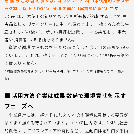
を 謳 う ごみ 袋 の 多くは、オフグ
レード 材 （未使用のプラスチ
ック材 、以下「 OG品」 使用 の美品（実質的に新品）
です 。
OG品 は 、 未使用の新品であっても所有権が移転することで 中
古品として リサイクル材 に 生
まれ変わります。 捨てるために生
産されるごみ袋 が、 新しい資源を浪費 している実態を 、 事
業
者や 消費者 は 知る由もありません。
資源が
循環 するものを 当たり前に 使う社会は目の前まで 迫っ
ています。これは、捨てるこ
とが当たり前であった消耗品も例外
ではありません。
* 財務省貿易統計より（ 2019年度全期 、袋 -エチレンの重合体製のもの 、輸入
値）
■ 活用方法 企業は成果 数値で環境貢献を 示す
フェーズへ
企業経営には、 経済 性に加えて 社会や環境に貢献する要素が
ますます強く期待されています 。 かつて国内では、 CSR（社会
的責任 としてボランティアや寄付など 、 活動自体を評価する傾