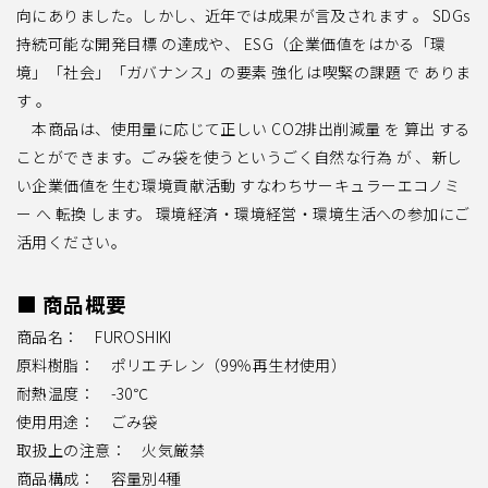
向にありました。しかし、近年では成果が言及されます 。 SDGs
持続可能な開発目標 の達成や、 ESG（企業価値をはかる「環
境」「社会」「ガバナンス」の要素 強化 は喫緊の課題 で ありま
す 。
本商品は、使用量に応じて正しい CO2排出削減量 を 算出 する
ことができます。ごみ袋を使うというごく自然な行為 が 、新し
い企業価値を生む環境貢献活動 すなわちサーキュラーエコノミ
ー へ 転換 します。 環境経済・環境経営・環境生活への参加にご
活用ください。
■ 商品概要
商品名： FUROSHIKI
原料樹脂： ポリエチレン（99％再生材使用）
耐熱温度： -30℃
使用用途： ごみ袋
取扱上の注意： 火気厳禁
商品構成： 容量別4種