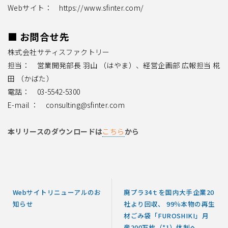
Webサイト： https://www.sfinter.com/
■ お問合せ先
株式会社サティスファクトリー
担当： 営業開発部長 羽山 （はやま）、経営企画部 広報担当 椛
田 （かばた）
電話： 03-5542-5300
E-mail ： consulting@sfinter.com
本リリースのダウンロードは
こちら
から
Webサイトリニューアルのお
廃プラ34ｔを国内大手企業20
知らせ
社より回収、 99％本物の再生
材ごみ袋「FUROSHIKI」月
産200万枚（*1）体制へ