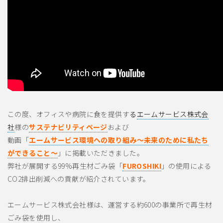
この度、オフィスや病院に食を提供す
る
エームサービス株式会
社
様の
サステナビリティページ
および
動画「
エームサービス環境への取り組み～未来のために私たち
ができること～
」に掲載いただきました。
弊社が展開する99%再生材ごみ袋「
FUROSHIKI
」の使用による
CO2排出削減への貢献が紹介されています。
エームサービス株式会社様は、運営する約600の事業所で再生材
ごみ袋を使用し、