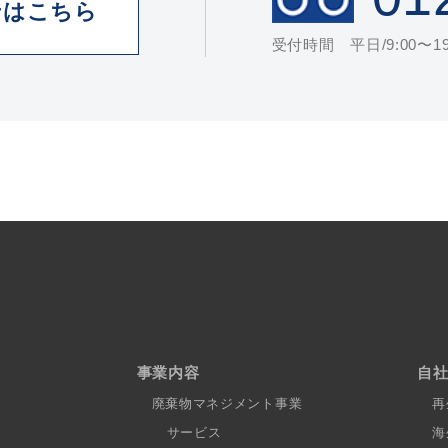
せはこちら
受付時間 平日/9:00〜19:
事業内容
自
廃棄物マネジメント事業
再
サービス
海