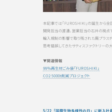
本記事では「FUROSHIKI」の誕生から
開発担当の渡邊、営業担当の石井の視点で
輸入規制の影響で取り残された廃プラスチ
思考錯誤してきたサティスファクトリーの
▼関連情報
99％再生材ごみ袋「FUROSHIKI」
CO2 5000t削減プロジェクト
5/22「国際生物多様性の日」に新入社