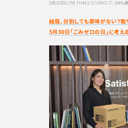
5月30日にPR TIMES STORYにて、99
結局、分別しても意味がない？取
5月30日「ごみゼロの日」に考え