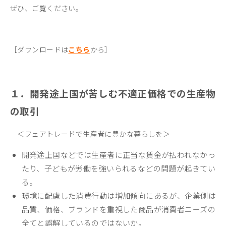
ぜひ、ご覧ください。
［ダウンロードは
こちら
から］
１．開発途上国が苦しむ不適正価格での生産物
の取引
＜フェアトレードで生産者に豊かな暮らしを＞
開発途上国
などでは生産者に正当な賃金が払われなかっ
たり、子どもが労働を強いられるなどの問題が起きてい
る。
環境に配慮した消費行動は増加傾向
にあるが、企業側は
品質、価格、ブランドを重視した商品が消費者ニーズの
全てと誤解しているのではないか。