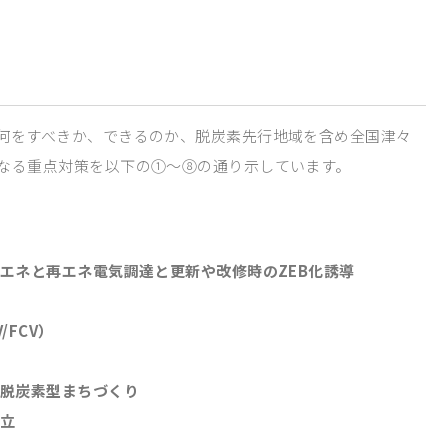
何をすべきか、できるのか、脱炭素先行地域を含め全国津々
なる重点対策を以下の①～⑧の通り示しています。
エネと再エネ電気調達と更新や改修時のZEB化誘導
/FCV）
る脱炭素型まちづくり
両立