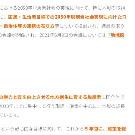
おける2050年脱炭素社会の実現に向けて、特に地域の取組
に、
国民・生活者目線での2050年脱炭素社会実現に向けたロ
・自治体等の連携の在り方
等について検討され、議論の取り
の会議が開催され、2021年6月9日の会議においては
「地域脱
の魅力と質を向上させる地方創生に資する脱炭素
に国全体で
030年までに集中して行う取組・施策を中心に、地域の成長
ています。
ラルという野心的な目標に向けて、これから
５年間に、政策を総