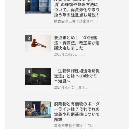
油”の種類や処理方法に
ついて。再資源化や取り
扱う際の注意点も解説！
飲食店や工場で排出され...
要点まとめ｜「GX推進
法・資源法」改正案が閣
議決定しました
2025年2月25日、...
「生物多様性増進活動促
進法」とは ～30秒でミ
ニ知識～
2024年4月に可決さ...
廃棄物と有価物のボーダ
ーラインは？それぞれの
定義や判断基準について
解説
産業廃棄物を管理してい...