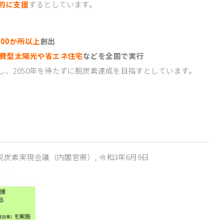
的に支援
するとしています。
00か所以上
創出
費型太陽光や省エネ住宅
などを全国で実行
、2050年を待たずに脱炭素達成を目指すとしています。
脱炭素実現会議（内閣官房）, 令和3年6月9日