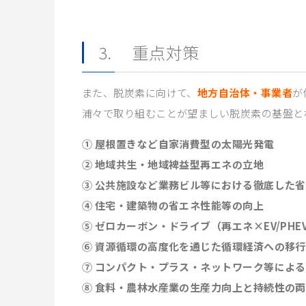
3. 重点対策
また、脱炭素に向けて、
地方自治体・事業者
が
浦々で取り組むことが望ましい脱炭素の基盤と
① 屋根置きなど自家消費型の太陽光発電
② 地域共生・地域裨益型再エネの立地
③ 公共施設など業務ビル等における徹底した省
④ 住宅・建築物の省エネ性能等の向上
⑤ ゼロカーボン・ドライブ（再エネ×EV/PHEV
⑥ 資源循環の高度化を通じた循環経済への移行
⑦ コンパクト・プラス・ネットワーク等によ
⑧ 食料・農林水産業の生産力向上と持続性の