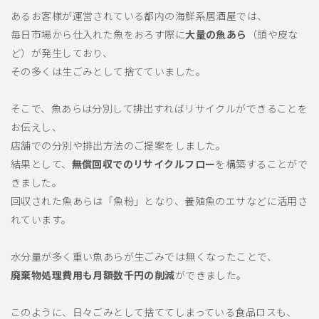
あるお客様が運営されている都内の海鮮系居酒屋では、
毎日市場から仕入れた魚をおろす際に
大量の魚あら
（頭や皮な
ど）が発生しており、
その多くは生ごみとして捨てていました。
そこで、魚あらは分別して排出すればリサイクルができることを
お伝えし、
店舗での分別や排出方法のご提案をしました。
結果として、
無償回収でのリサイクルフロー
を構築することがで
きました。
回収された魚あらは「魚粉」となり、養殖魚のエサなどに活用さ
れています。
水分量が多く重い魚あらが生ごみでは無くなったことで、
廃棄物処理費用も月額数千円の削減
ができました。
このように、日々ごみとして捨ててしまっている食品ロスも、