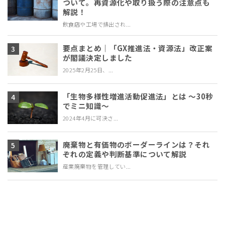
ついて。再資源化や取り扱う際の注意点も
解説！
飲食店や工場で排出され...
要点まとめ｜「GX推進法・資源法」改正案
が閣議決定しました
2025年2月25日、...
「生物多様性増進活動促進法」とは ～30秒
でミニ知識～
2024年4月に可決さ...
廃棄物と有価物のボーダーラインは？それ
ぞれの定義や判断基準について解説
産業廃棄物を管理してい...