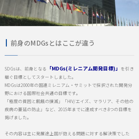
前身のMDGsとはここが違う
「MDGs(ミレニアム開発目標)」
SDGsは、前身となる
を引き
継ぐ目標としてスタートしました。
MDGsは2000年の国連ミレニアム・サミットで採択された開発分
野における国際社会共通の目標です。
「極度の貧困と飢餓の撲滅」「HIV/エイズ、マラリア、その他の
疾病の蔓延の防止」など、2015年までに達成すべき8つの目標を
掲げました。
その内容は主に発展途上国が抱える問題に対する解決策でした