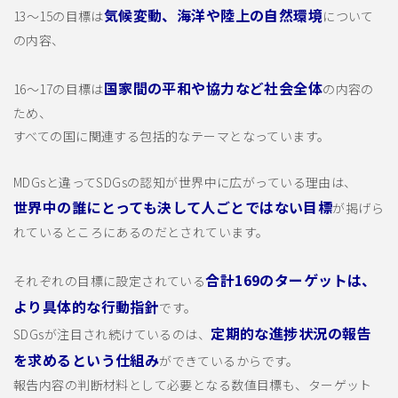
気候変動、海洋や陸上の自然環境
13〜15の目標は
について
の内容、
国家間の平和や協力など社会全体
16～17の目標は
の内容の
ため、
すべての国に関連する包括的なテーマとなっています。
MDGsと違ってSDGsの認知が世界中に広がっている理由は、
世界中の誰にとっても決して人ごとではない目標
が掲げら
れているところにあるのだとされています。
合計169のターゲットは、
それぞれの目標に設定されている
より具体的な行動指針
です。
定期的な進捗状況の報告
SDGsが注目され続けているのは、
を求めるという仕組み
ができているからです。
報告内容の判断材料として必要となる数値目標も、ターゲット