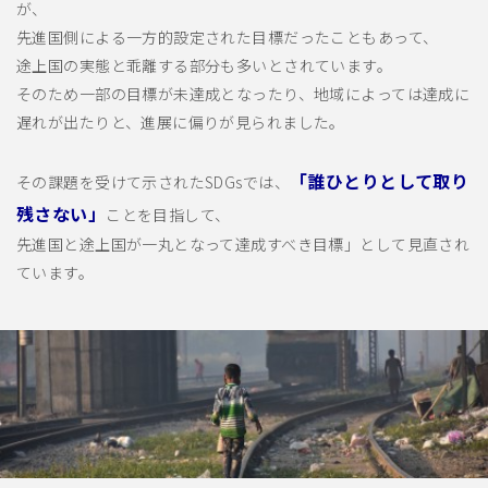
が、
先進国側による一方的設定された目標だったこともあって、
途上国の実態と乖離する部分も多いとされています。
そのため一部の目標が未達成となったり、地域によっては達成に
遅れが出たりと、進展に偏りが見られました。
「誰ひとりとして取り
その課題を受けて示されたSDGsでは、
残さない」
ことを目指して、
先進国と途上国が一丸となって達成すべき目標」として見直され
ています。