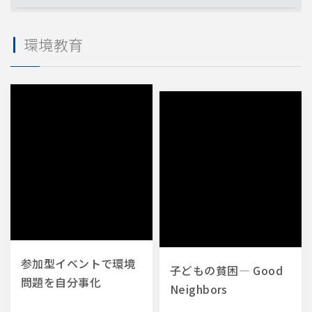
業種・業態
環境教育
レストラン
物流倉庫
フィットネスジム
小売店
飲食店
物流
宿泊施設
規模・店舗数
国内45事業所
国内40事業所
国内30事業所
約1700店舗
小売店
1店舗
21〜50店舗
51〜100店舗
参加型イベントで環境
子どもの貧困― Good
問題を自分事化
Neighbors