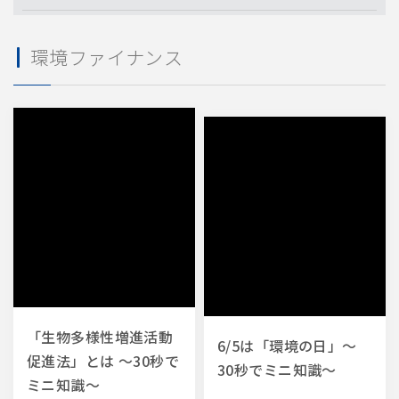
業種・業態
環境ファイナンス
レストラン
物流倉庫
フィットネスジム
小売店
飲食店
物流
宿泊施設
規模・店舗数
国内45事業所
国内40事業所
国内30事業所
約1700店舗
小売店
1店舗
21〜50店舗
51〜100店舗
「生物多様性増進活動
6/5は「環境の日」～
促進法」とは ～30秒で
30秒でミニ知識～
ミニ知識～