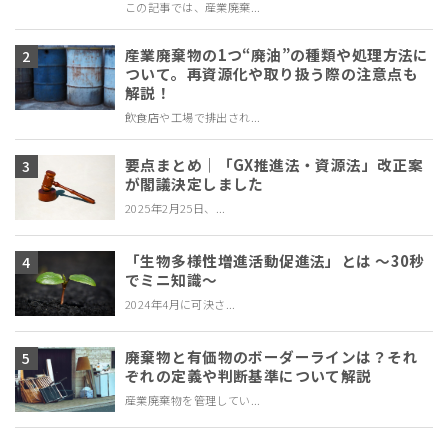
この記事では、産業廃棄...
産業廃棄物の1つ“廃油”の種類や処理方法に
ついて。再資源化や取り扱う際の注意点も
解説！
飲食店や工場で排出され...
要点まとめ｜「GX推進法・資源法」改正案
が閣議決定しました
2025年2月25日、...
「生物多様性増進活動促進法」とは ～30秒
でミニ知識～
2024年4月に可決さ...
廃棄物と有価物のボーダーラインは？それ
ぞれの定義や判断基準について解説
産業廃棄物を管理してい...