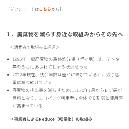
［ダウンロードは
こちら
から］
１．廃棄物を減らす身近な取組みからその先へ
＜消費者の取組みと経過＞
1995年一般廃棄物の最終処分場（埋立地）は、７～９
年のうちにあふれてしまう状況だった
2022年現在、残余年数は僅かに伸びているが、残余容
量は減り続けている
廃棄物の排出量を減らすために2020年7月からレジ袋が
有料となり、エコバッグ利用者は全体で８割弱と使用率
が高まっている
→事業者によるReduce（軽量化）の取組み