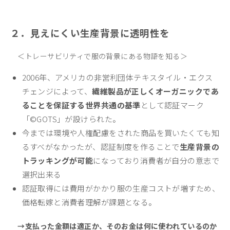
２．見えにくい生産背景に透明性を
＜トレーサビリティで服の背景にある物語を知る＞
2006年、アメリカの非営利団体テキスタイル・エクス
チェンジによって、
繊維製品が正しくオーガニックであ
ることを保証する世界共通の基準
として認証マーク
「©GOTS」が設けられた。
今までは環境や人権配慮をされた商品を買いたくても知
るすべがなかったが、認証制度を作ることで
生産背景の
トラッキングが可能
になっており消費者が自分の意志で
選択出来る
認証取得には費用がかかり服の生産コストが増すため、
価格転嫁と消費者理解が課題となる。
→支払った金額は適正か、そのお金は何に使われているのか