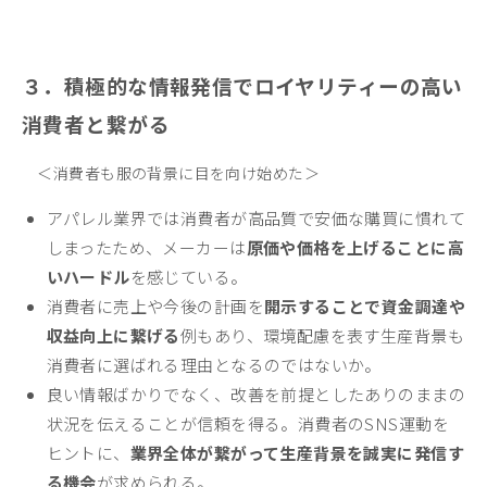
３．積極的な情報発信でロイヤリティーの高い
消費者と繋がる
＜消費者も服の背景に目を向け始めた＞
アパレル業界では消費者が高品質で安価な購買に慣れて
しまったため、メーカーは
原価や価格を上げることに高
いハードル
を感じている。
消費者に売上や今後の計画を
開示することで資金調達や
収益向上に繋げる
例もあり、環境配慮を表す生産背景も
消費者に選ばれる理由となるのではないか。
良い情報ばかりでなく、改善を前提としたありのままの
状況を伝えることが信頼を得る。消費者のSNS運動を
ヒントに、
業界全体が繋がって生産背景を誠実に発信す
る機会
が求められる。