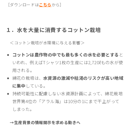
［ダウンロードは
こちら
から］
１．水を大量に消費するコットン栽培
＜コットン栽培が水環境に与える影響＞
コットンは農作物の中でも最も多くの水を必要とする
と
いわれ、例えばTシャツ1枚の生産には2,720ℓもの水が使
用される。
綿花の栽培は、
水資源の激減や枯渇のリスクが高い地域
に集中
している。
持続可能性に配慮しない水資源計画によって、綿花栽培
世界第4位の「アラル海」は10分の1にまで干上がって
しまった。
→生産背景の情報開示を求める動きへ