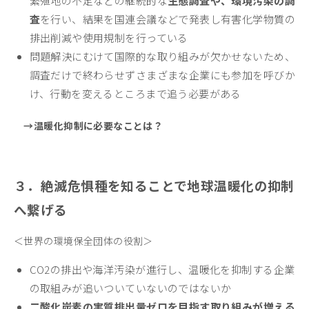
繁殖地の不足などの継続的な
生態調査や、環境汚染の調
査
を行い、結果を国連会議などで発表し有害化学物質の
排出削減や使用規制を行っている
問題解決にむけて国際的な取り組みが欠かせないため、
調査だけで終わらせずさまざまな企業にも参加を呼びか
け、行動を変えるところまで追う必要がある
→温暖化抑制に必要なことは？
３．絶滅危惧種を知ることで地球温暖化の抑制
へ繋げる
＜世界の環境保全団体の役割＞
CO2の排出や海洋汚染が進行し、温暖化を抑制する企業
の取組みが追いついていないのではないか
二酸化炭素の実質排出量ゼロを目指す取り組みが増える