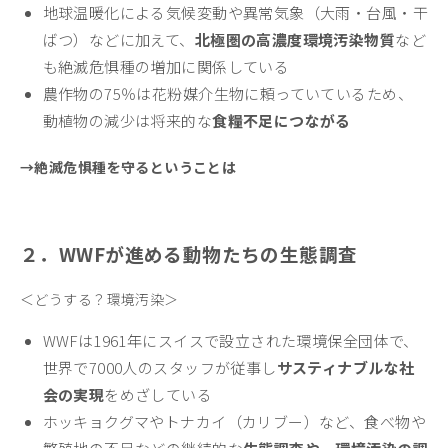
地球温暖化による気候変動や異常気象（大雨・台風・干
ばつ）などに加えて、
北極圏の高濃度環境汚染物質
など
も絶滅危惧種の増加に関係している
農作物の75％は花粉媒介生物に頼っていているため、
動植物の減少は将来的な
食糧不足につながる
→絶滅危惧種を守るということは
２．WWFが進める動物たちの生態調査
＜どうする？環境汚染＞
WWFは1961年にスイスで設立された環境保全団体で、
世界で7000人のスタッフが従事し
サスティナブルな社
会の実現
をめざしている
ホッキョクグマやトナカイ（カリブー）など、食べ物や