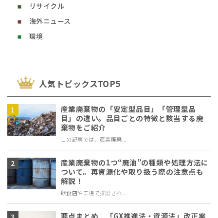
リサイクル
海外ニュース
環境
⼈気トピックスTOP5
産業廃棄物の「安定型品目」「管理型品
目」の違い。品目ごとの特徴と該当する廃
棄物をご紹介
この記事では、産業廃棄...
産業廃棄物の1つ“廃油”の種類や処理方法に
ついて。再資源化や取り扱う際の注意点も
解説！
飲食店や工場で排出され...
要点まとめ｜「GX推進法・資源法」改正案