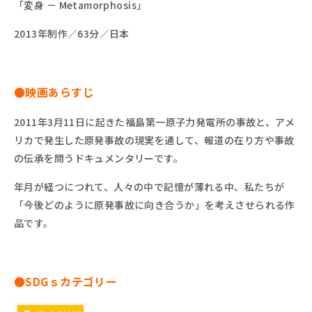
「変身 － Metamorphosis」
2013年制作／63分／日本
●映画あらすじ
2011年3月11日に起きた
福島第一原子力発電所の事故と、アメ
リカで発生した
原発事故
の現実を通して
、
報道の在り方や事故
の伝承を問う
ドキュメンタリーです。
年月が経つにつれて、人々の中で記憶が薄れる中、私たちが
「今後どのように原発
事故に
向き合うか」を考えさせられる作
品です。
●SDGｓカテゴリー