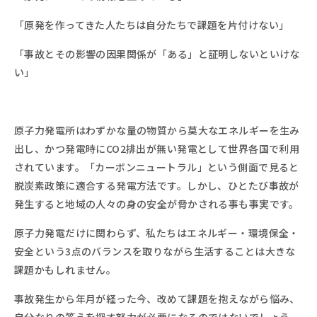
「原発を作ってきた人たちは自分たちで課題を片付けない」
「事故とその影響の因果関係が「ある」と証明しないといけな
い」
原子力発電所はわずかな量の物質から莫大なエネルギーを生み
出し、かつ発電時にCO2排出が無い発電として世界各国で
利用
されています。
「カーボンニュートラル」という側面で見ると
脱炭素政策に適合する発電方法です。しかし、ひとたび事故が
発生すると地域の人々の身の安全が脅かされる事も事実です。
原子力発電だけに関わらず、私たちはエネルギー・環境保全・
安全という3点のバランスを取りながら生活することは大きな
課題かもしれません。
事故発生から年月が経
った今
、改めて課題を抱えながら悩み、
自分なりの答えを探す努力が必要になるのではないでしょう