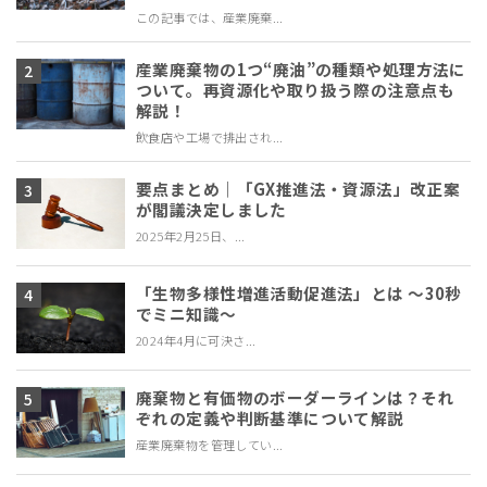
この記事では、産業廃棄...
産業廃棄物の1つ“廃油”の種類や処理方法に
ついて。再資源化や取り扱う際の注意点も
解説！
飲食店や工場で排出され...
要点まとめ｜「GX推進法・資源法」改正案
が閣議決定しました
2025年2月25日、...
「生物多様性増進活動促進法」とは ～30秒
でミニ知識～
2024年4月に可決さ...
廃棄物と有価物のボーダーラインは？それ
ぞれの定義や判断基準について解説
産業廃棄物を管理してい...