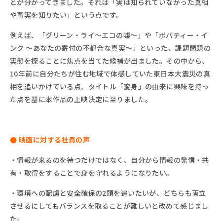
とが分かってきました。それは「実は知られていなかった真相
や事実を知りたい」という点です。
例えば、「
グリーン・ライ～エコの嘘～
」や「
ポバティー・イ
ンク
～あなたの寄付の不都合な真実～
」といった
、
課題問題の
実態を探ることに焦点を当てた候補が出ました。
その中から
、
10年前に
自分たちが住む地域で体感していた東日本大震災の真
相を追いかけている点、タイトル「変身」の由来に興味を持っ
た点を基に本作品の上映決定に至りました。
● 映画に対する社員の声
・情報が来るのを待つだけではなく、自分から情報の発信・共
有・取得をすることで身を守れるようになりたい。
・環境への配慮と安全確保の2頭を追いたいが、どちらも両立
させるにしてもバランスを取ることが難しいと改めて感じまし
た。