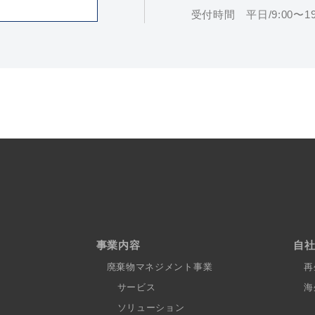
受付時間 平日/9:00〜19:
事業内容
自
廃棄物マネジメント事業
再
サービス
海
ソリューション