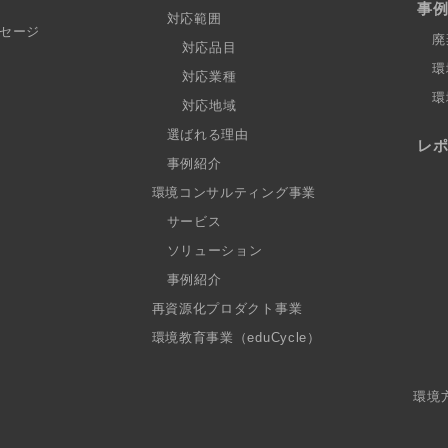
事
対応範囲
セージ
廃
対応品目
環
対応業種
環
対応地域
選ばれる理由
レ
事例紹介
環境コンサルティング事業
サービス
ソリューション
事例紹介
再資源化プロダクト事業
環境教育事業（eduCycle）
環境