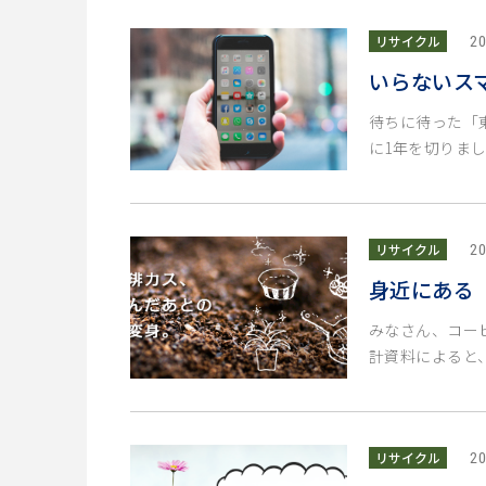
リサイクル
20
いらないス
待ちに待った「東
に1年を切りまし
リサイクル
20
身近にある
みなさん、コーヒ
計資料によると、
リサイクル
20