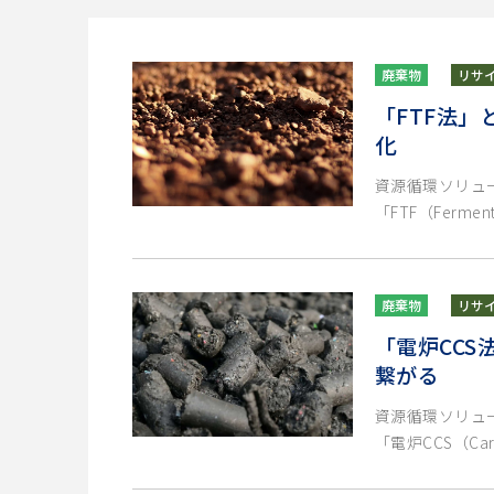
廃棄物
リサ
「FTF法
化
資源循環ソリュ
「FTF（Fermentat
廃棄物
リサ
「電炉CC
繋がる
資源循環ソリュ
「電炉CCS（Carbon