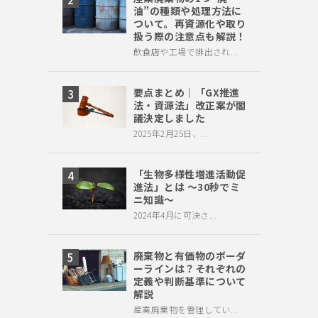
油”の種類や処理方法に
ついて。再資源化や取り
扱う際の注意点も解説！
飲食店や工場で排出され...
要点まとめ｜「GX推進
法・資源法」改正案が閣
議決定しました
2025年2月25日、...
「生物多様性増進活動促
進法」とは ～30秒でミ
ニ知識～
2024年4月に可決さ...
廃棄物と有価物のボーダ
ーラインは？それぞれの
定義や判断基準について
解説
産業廃棄物を管理してい...