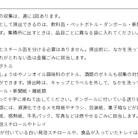
の収集は、週に1回あります。
として排出できるのは、飲料缶・ペットボトル・ダンボール・新
す。集積所に出すときは、品目ごとに異なる袋に入れてください
とスチール缶を分ける必要はありません。排出前に、なかを洗っ
れがとれない缶は金属ごみに該当します。
ボトル
しょうゆやノンオイル調味料のボトル、酒類のボトルも収集の対象
ができます。排出時は、キャップとラベルを外して、なかを洗っ
ール・新聞紙・雑紙類
って十字に束ねて出してください。ダンボールに付いている送り
類には、資源化できるメモ用紙やチラシ、包装紙、菓子箱などが
紙、感熱紙、牛乳パック、写真などは燃やせるごみに該当します
泡スチロールやトレイ
クが付いている白い発泡スチロールや、食品が入っていたトレイ