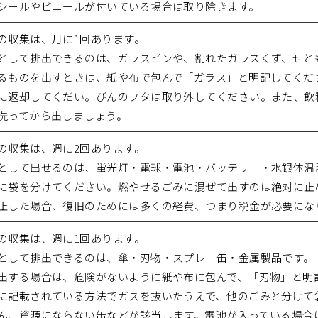
シールやビニールが付いている場合は取り除きます。
の収集は、月に1回あります。
として排出できるのは、ガラスビンや、割れたガラスくず、せと
るものを出すときは、紙や布で包んで「ガラス」と明記してくだ
に返却してくだい。びんのフタは取り外してください。また、飲
洗ってから出しましょう。
の収集は、週に2回あります。
として出せるのは、蛍光灯・電球・電池・バッテリー・水銀体温
に袋を分けてください。燃やせるごみに混ぜて出すのは絶対に止
止した場合、復旧のためには多くの経費、つまり税金が必要にな
の収集は、週に1回あります。
として排出できるのは、傘・刃物・スプレー缶・金属製品です。
出する場合は、危険がないように紙や布に包んで、「刃物」と明
に記載されている方法でガスを抜いたうえで、他のごみと分けて
ん、資源にならない缶などが該当します。電池が入っている場合