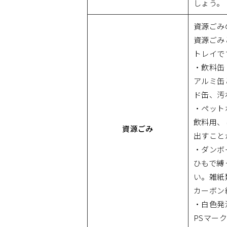
しょう。
資源ごみ
資源ごみ
トレイで
・飲料缶
アルミ缶
ド缶、汚
・ペット
飲料用、
資源ごみ
出すこと
・ダンボ
ひもで縛
い。雑紙
カーボン
・白色発
PSマー